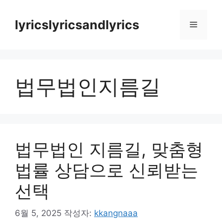
컨
텐
lyricslyricsandlyrics
메
츠
로
뉴
건
너
법무법인지름길
뛰
기
법무법인 지름길, 맞춤형
법률 상담으로 신뢰받는
선택
6월 5, 2025
작성자:
kkangnaaa