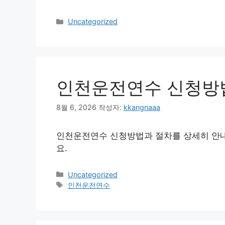
카
Uncategorized
테
고
리
인천운전연수 신청방
8월 6, 2026
작성자:
kkangnaaa
인천운전연수 신청방법과 절차를 상세히 안내합
요.
카
Uncategorized
테
태
인천운전연수
고
그
리