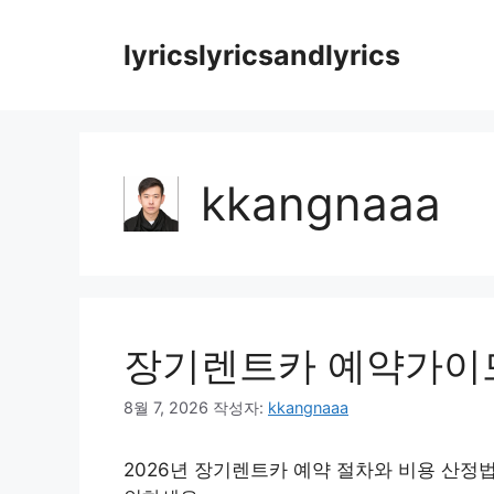
컨
텐
lyricslyricsandlyrics
츠
로
건
너
뛰
kkangnaaa
기
장기렌트카 예약가이드
8월 7, 2026
작성자:
kkangnaaa
2026년 장기렌트카 예약 절차와 비용 산정