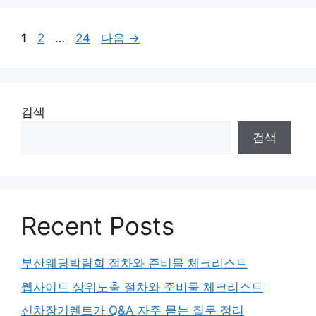
리
페
페
페
1
2
…
24
다음
→
이
이
이
지
지
지
검색
검색
Recent Posts
부산웨딩박람회 절차와 준비물 체크리스트
웹사이트 상위노출 절차와 준비물 체크리스트
신차장기렌트카 Q&A 자주 묻는 질문 정리