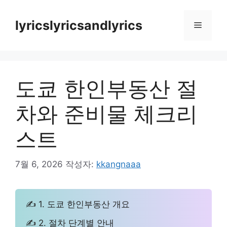
컨
텐
lyricslyricsandlyrics
메
츠
로
뉴
건
너
도쿄 한인부동산 절
뛰
기
차와 준비물 체크리
스트
7월 6, 2026
작성자:
kkangnaaa
✍ 1. 도쿄 한인부동산 개요
✍ 2. 절차 단계별 안내