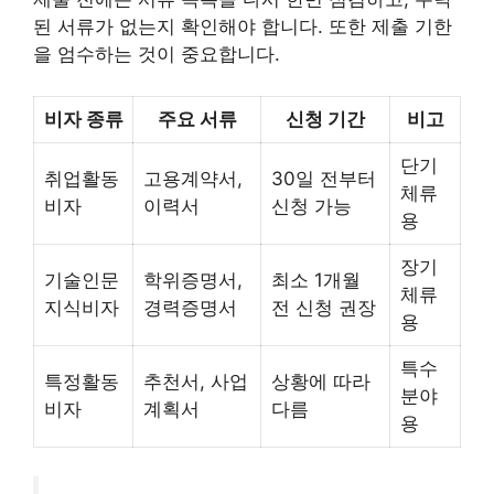
된 서류가 없는지 확인해야 합니다. 또한 제출 기한
을 엄수하는 것이 중요합니다.
비자 종류
주요 서류
신청 기간
비고
단기
취업활동
고용계약서,
30일 전부터
체류
비자
이력서
신청 가능
용
장기
기술인문
학위증명서,
최소 1개월
체류
지식비자
경력증명서
전 신청 권장
용
특수
특정활동
추천서, 사업
상황에 따라
분야
비자
계획서
다름
용