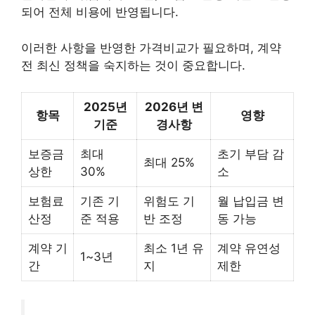
되어 전체 비용에 반영됩니다.
이러한 사항을 반영한 가격비교가 필요하며, 계약
전 최신 정책을 숙지하는 것이 중요합니다.
2025년
2026년 변
항목
영향
기준
경사항
보증금
최대
초기 부담 감
최대 25%
상한
30%
소
보험료
기존 기
위험도 기
월 납입금 변
산정
준 적용
반 조정
동 가능
계약 기
최소 1년 유
계약 유연성
1~3년
간
지
제한