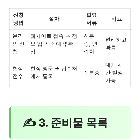
신청
필요
절차
비고
방법
서류
온라
웹사이트 접속 → 정
신분
편리하고
인 신
보 입력 → 예약 확
증, 연
빠름
청
정
락처
대기 시
현장
현장 방문 → 접수처
신분증
간 발생
접수
에서 등록
가능
✍ 3. 준비물 목록