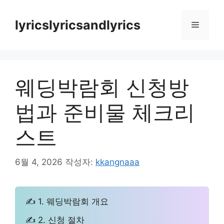
컨
텐
lyricslyricsandlyrics
메
츠
로
뉴
건
너
웨딩박람회 신청방
뛰
기
법과 준비물 체크리
스트
6월 4, 2026
작성자:
kkangnaaa
✍ 1. 웨딩박람회 개요
✍ 2. 신청 절차