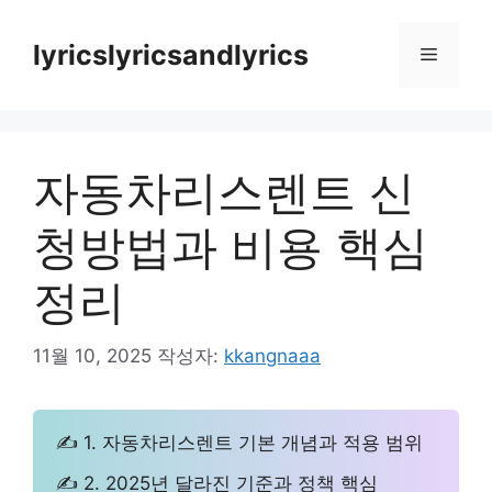
컨
텐
lyricslyricsandlyrics
메
츠
로
뉴
건
너
자동차리스렌트 신
뛰
기
청방법과 비용 핵심
정리
11월 10, 2025
작성자:
kkangnaaa
✍ 1. 자동차리스렌트 기본 개념과 적용 범위
✍ 2. 2025년 달라진 기준과 정책 핵심