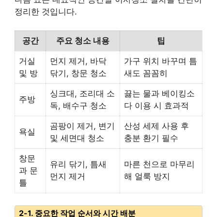
정리한 것입니다.
공간
주요 청소 내용
팁
거실
먼지 제거, 바닥
가구 위치 바꾸며 틈
및 방
닦기, 창문 청소
새도 꼼꼼히
싱크대, 조리대 소
끓는 물과 베이킹소
주방
독, 배수구 청소
다 이용 시 효과적
곰팡이 제거, 변기
산성 세제 사용 후
욕실
및 세면대 청소
충분 환기 필수
창문
유리 닦기, 틈새
마른 천으로 마무리
과 문
먼지 제거
해 얼룩 방지
틀
2-1. 중요한 작업 순서와 시간 배분