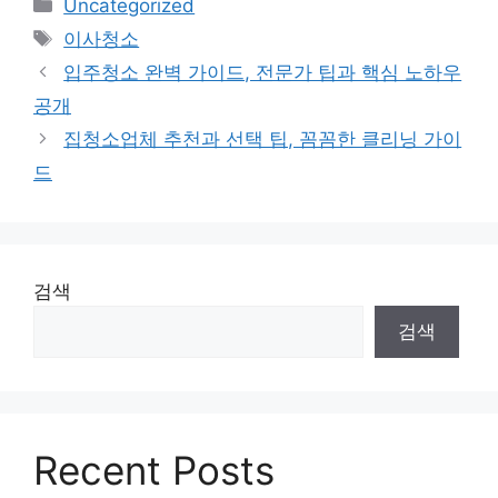
카
Uncategorized
테
태
이사청소
고
그
입주청소 완벽 가이드, 전문가 팁과 핵심 노하우
리
공개
집청소업체 추천과 선택 팁, 꼼꼼한 클리닝 가이
드
검색
검색
Recent Posts