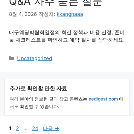
Q&A 자주 묻는 질문
8월 4, 2026
작성자:
kkangnaaa
대구웨딩박람회일정의 최신 정책과 비용 산정, 준비
물 체크리스트를 확인하고 예약 절차를 상담하세요.
카
Uncategorized
테
고
리
추가로 확인할 만한 자료
여러 분야의 정보형 글과 참고 콘텐츠는
eedigest.com
에
서도 확인할 수 있습니다.
페
페
페
1
2
…
24
다음
→